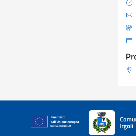
Pr
Comun
Irgoli