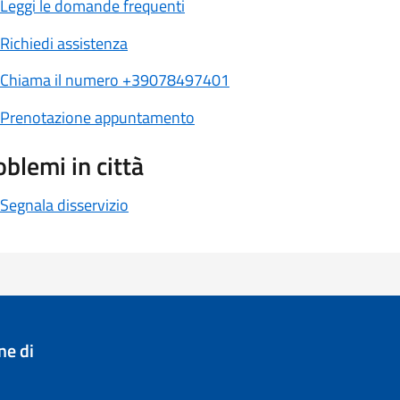
Leggi le domande frequenti
Richiedi assistenza
Chiama il numero +39078497401
Prenotazione appuntamento
oblemi in città
Segnala disservizio
e di