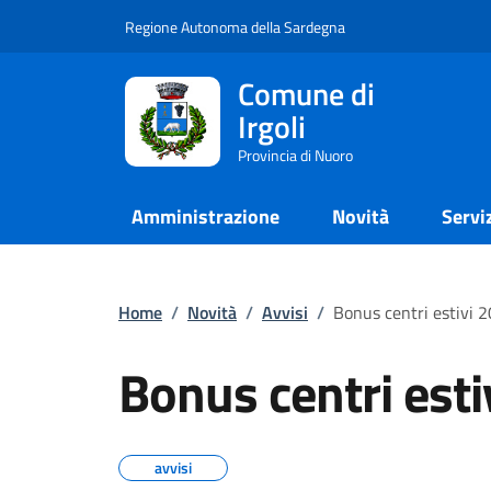
Regione Autonoma della Sardegna
Comune di
Irgoli
Provincia di Nuoro
Amministrazione
Novità
Servi
Home
/
Novità
/
Avvisi
/
Bonus centri estivi 
Bonus centri esti
avvisi