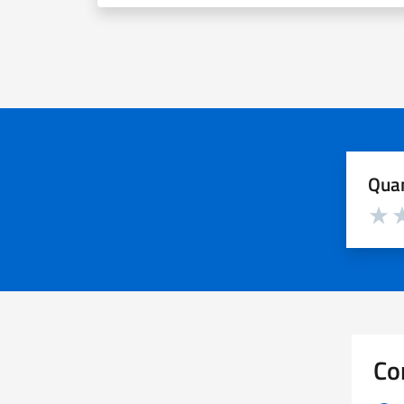
Quan
Valuta d
Valuta
Va
Co