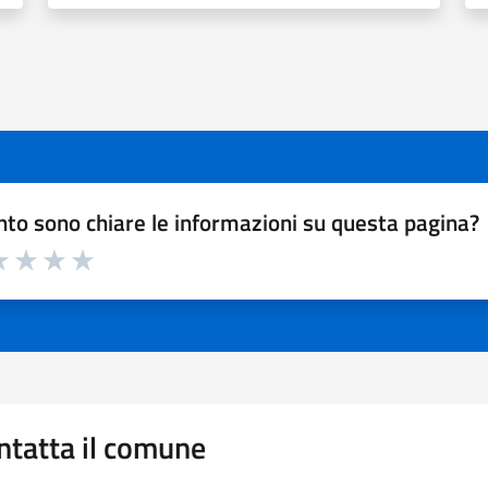
to sono chiare le informazioni su questa pagina?
a 1 a 5 stelle la pagina
 1 stelle su 5
luta 2 stelle su 5
Valuta 3 stelle su 5
Valuta 4 stelle su 5
Valuta 5 stelle su 5
ntatta il comune