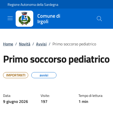
Regione Autonoma della Sardegna
Comune di
Irgoli
Home
/
Novità
/
Avvisi
/
Primo soccorso pediatrico
Primo soccorso pediatrico
IMPORTANTI
avvisi
Data:
Visite:
Tempo di lettura:
9 giugno 2026
197
1 min