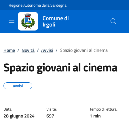
Regione Autonoma della Sardegna
Comune di
Irgoli
Home
/
Novità
/
Avvisi
/
Spazio giovani al cinema
Spazio giovani al cinema
avvisi
Data:
Visite:
Tempo di lettura:
28 giugno 2024
697
1 min