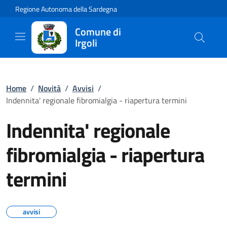
Regione Autonoma della Sardegna
Comune di
Irgoli
Home
/
Novità
/
Avvisi
/
Indennita' regionale fibromialgia - riapertura termini
Indennita' regionale
fibromialgia - riapertura
termini
avvisi