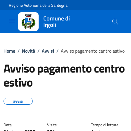
Regione Autonoma della Sardegna
Comune di
Irgoli
Home
/
Novità
/
Avvisi
/
Avviso pagamento centro estivo
Avviso pagamento centro
estivo
avvisi
Data:
Visite:
Tempo di lettura: