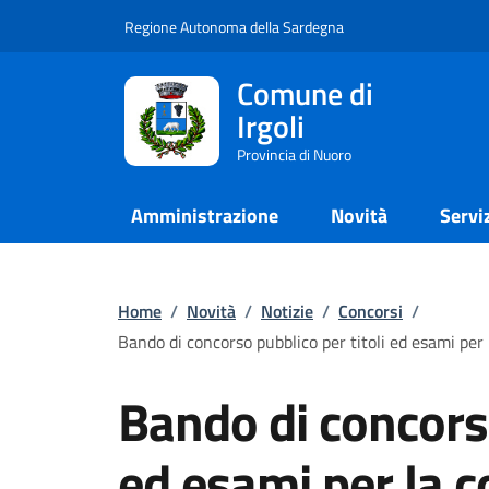
Regione Autonoma della Sardegna
Comune di
Irgoli
Provincia di Nuoro
Amministrazione
Novità
Servi
Home
/
Novità
/
Notizie
/
Concorsi
/
Bando di concorso pubblico per titoli ed esami p
Bando di concorso
ed esami per la c