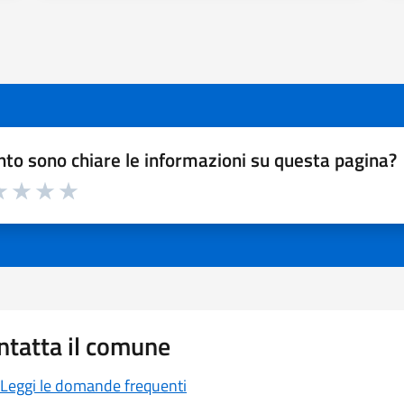
to sono chiare le informazioni su questa pagina?
a 1 a 5 stelle la pagina
 1 stelle su 5
luta 2 stelle su 5
Valuta 3 stelle su 5
Valuta 4 stelle su 5
Valuta 5 stelle su 5
ntatta il comune
Leggi le domande frequenti