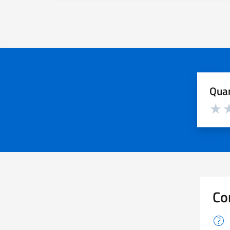
Quan
Valuta d
Valuta
Va
Co