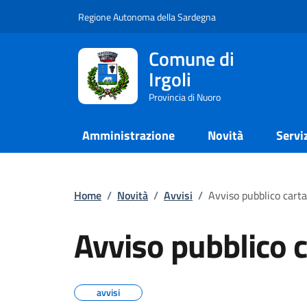
Regione Autonoma della Sardegna
Comune di
Irgoli
Provincia di Nuoro
Amministrazione
Novità
Servi
Home
/
Novità
/
Avvisi
/
Avviso pubblico carta
Avviso pubblico c
avvisi