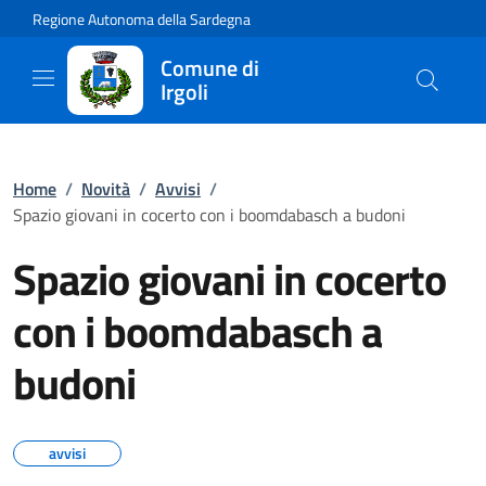
Regione Autonoma della Sardegna
Comune di
Irgoli
Home
/
Novità
/
Avvisi
/
Spazio giovani in cocerto con i boomdabasch a budoni
Spazio giovani in cocerto
con i boomdabasch a
budoni
avvisi