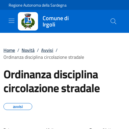
Regione Autonoma della Sardegna
Comune di
Irgoli
Home
/
Novità
/
Avvisi
/
Ordinanza disciplina circolazione stradale
Ordinanza disciplina
circolazione stradale
avvisi