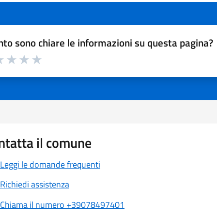
to sono chiare le informazioni su questa pagina?
a 1 a 5 stelle la pagina
 1 stelle su 5
luta 2 stelle su 5
Valuta 3 stelle su 5
Valuta 4 stelle su 5
Valuta 5 stelle su 5
ntatta il comune
Leggi le domande frequenti
Richiedi assistenza
Chiama il numero +39078497401