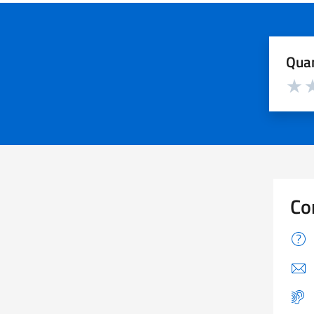
Quan
Valuta d
Valuta
Va
Co