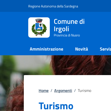
Regione Autonoma della Sardegna
Comune di
Irgoli
Provincia di Nuoro
Amministrazione
Novità
Servi
Home
/
Argomenti
/
Turismo
Turismo